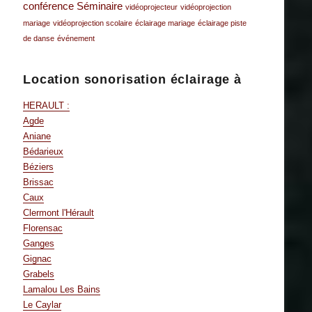
conférence
Séminaire
vidéoprojecteur
vidéoprojection
mariage
vidéoprojection scolaire
éclairage mariage
éclairage piste
de danse
événement
Location sonorisation éclairage à
HERAULT :
Agde
Aniane
Bédarieux
Béziers
Brissac
Caux
Clermont l'Hérault
Florensac
Ganges
Gignac
Grabels
Lamalou Les Bains
Le Caylar