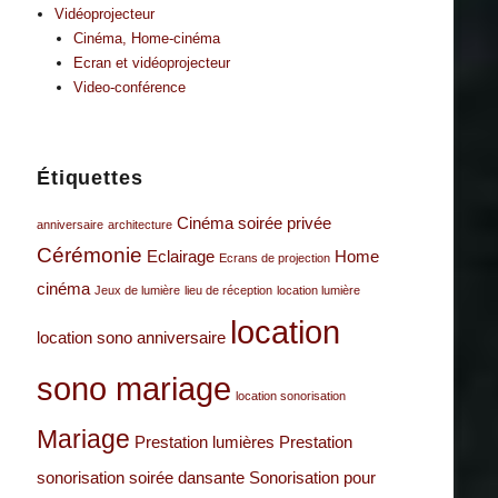
Vidéoprojecteur
Cinéma, Home-cinéma
Ecran et vidéoprojecteur
Video-conférence
Étiquettes
Cinéma soirée privée
anniversaire
architecture
Cérémonie
Eclairage
Home
Ecrans de projection
cinéma
Jeux de lumière
lieu de réception
location lumière
location
location sono anniversaire
sono mariage
location sonorisation
Mariage
Prestation lumières
Prestation
sonorisation
soirée dansante
Sonorisation pour