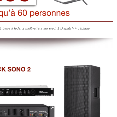
 barre à leds, 2 multi-effets sur pied, 1 Dispatch + câblage.