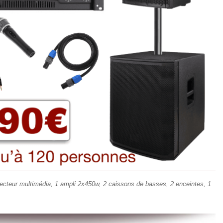
lecteur multimédia, 1 ampli 2x450w, 2 caissons de basses, 2 enceintes, 1