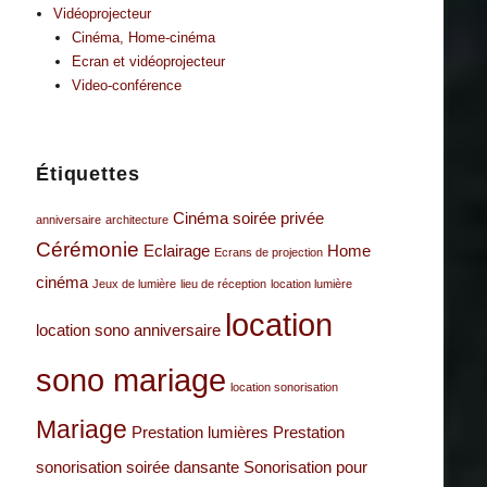
Vidéoprojecteur
Cinéma, Home-cinéma
Ecran et vidéoprojecteur
Video-conférence
Étiquettes
Cinéma soirée privée
anniversaire
architecture
Cérémonie
Eclairage
Home
Ecrans de projection
cinéma
Jeux de lumière
lieu de réception
location lumière
location
location sono anniversaire
sono mariage
location sonorisation
Mariage
Prestation lumières
Prestation
sonorisation
soirée dansante
Sonorisation pour