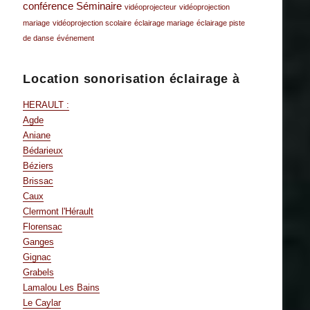
conférence
Séminaire
vidéoprojecteur
vidéoprojection
mariage
vidéoprojection scolaire
éclairage mariage
éclairage piste
de danse
événement
Location sonorisation éclairage à
HERAULT :
Agde
Aniane
Bédarieux
Béziers
Brissac
Caux
Clermont l'Hérault
Florensac
Ganges
Gignac
Grabels
Lamalou Les Bains
Le Caylar