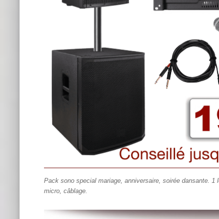
Pack sono special mariage, anniversaire, soirée dansante. 1 
micro, câblage.