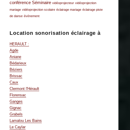
conférence
Séminaire
vidéoprojecteur
vidéoprojection
mariage
vidéoprojection scolaire
éclairage mariage
éclairage piste
de danse
événement
Location sonorisation éclairage à
HERAULT :
Agde
Aniane
Bédarieux
Béziers
Brissac
Caux
Clermont l'Hérault
Florensac
Ganges
Gignac
Grabels
Lamalou Les Bains
Le Caylar