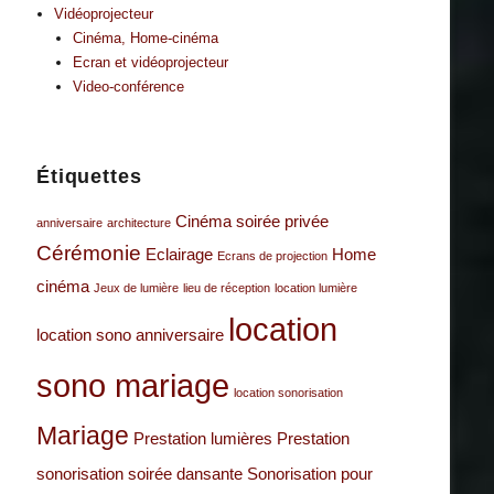
Vidéoprojecteur
Cinéma, Home-cinéma
Ecran et vidéoprojecteur
Video-conférence
Étiquettes
Cinéma soirée privée
anniversaire
architecture
Cérémonie
Eclairage
Home
Ecrans de projection
cinéma
Jeux de lumière
lieu de réception
location lumière
location
location sono anniversaire
sono mariage
location sonorisation
Mariage
Prestation lumières
Prestation
sonorisation
soirée dansante
Sonorisation pour