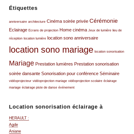
Étiquettes
Cérémonie
Cinéma soirée privée
anniversaire
architecture
Eclairage
Home cinéma
Ecrans de projection
Jeux de lumière
lieu de
location sono anniversaire
réception
location lumière
location sono mariage
location sonorisation
Mariage
Prestation lumières
Prestation sonorisation
soirée dansante
Sonorisation pour conférence
Séminaire
vidéoprojecteur
vidéoprojection mariage
vidéoprojection scolaire
éclairage
mariage
éclairage piste de danse
événement
Location sonorisation éclairage à
HERAULT :
Agde
Aniane